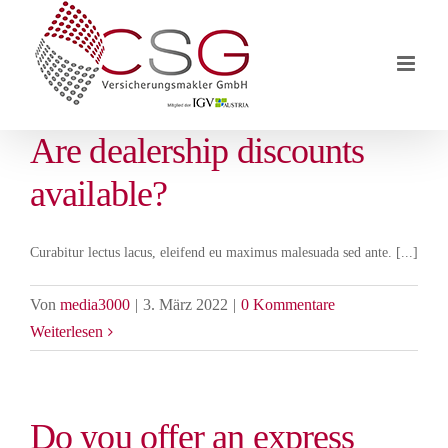
Inhalt
springen
Are dealership discounts
available?
Curabitur lectus lacus, eleifend eu maximus malesuada sed ante. [...]
Von
media3000
|
3. März 2022
|
0 Kommentare
Weiterlesen
Do you offer an express