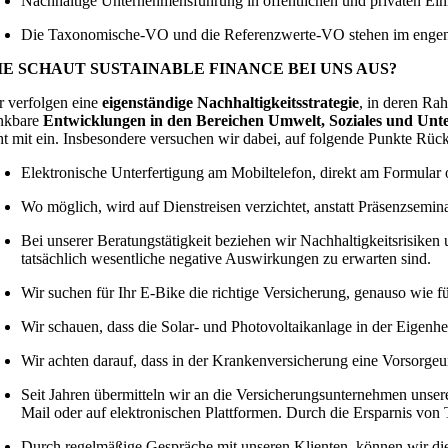
Nachhaltige Unternehmensführung in öffentlichen und privaten Ei
Die Taxonomische‐VO und die Referenzwerte‐VO stehen im enge
IE SCHAUT SUSTAINABLE FINANCE BEI UNS AUS?
r verfolgen eine
eigenständige Nachhaltigkeitsstrategie
, in deren Ra
nkbare
Entwicklungen in den Bereichen Umwelt, Soziales und Un
ht mit ein. Insbesondere versuchen wir dabei, auf folgende Punkte Rüc
Elektronische Unterfertigung am Mobiltelefon, direkt am Formular o
Wo möglich, wird auf Dienstreisen verzichtet, anstatt Präsenzsemi
Bei unserer Beratungstätigkeit beziehen wir Nachhaltigkeitsrisike
tatsächlich wesentliche negative Auswirkungen zu erwarten sind.
Wir suchen für Ihr E‐Bike die richtige Versicherung, genauso wie fu
Wir schauen, dass die Solar‐ und Photovoltaikanlage in der Eigenhe
Wir achten darauf, dass in der Krankenversicherung eine Vorsorgeu
Seit Jahren übermitteln wir an die Versicherungsunternehmen unse
Mail oder auf elektronischen Plattformen. Durch die Ersparnis vo
Durch regelmäßige Gespräche mit unseren Klienten, können wir 