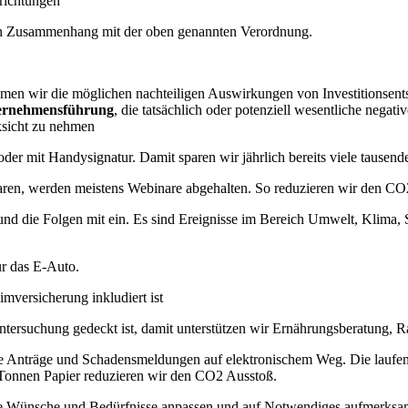
nrichtungen
n Zusammenhang mit der oben genannten Verordnung.
hmen wir die möglichen nachteiligen Auswirkungen von Investitionsent
ternehmensführung
, die tatsächlich oder potenziell wesentliche nega
ksicht zu nehmen
der mit Handysignatur. Damit sparen wir jährlich bereits viele tausende
naren, werden meistens Webinare abgehalten. So reduzieren wir den CO
n und die Folgen mit ein. Es sind Ereignisse im Bereich Umwelt, Klima,
̈r das E-Auto.
imversicherung inkludiert ist
ntersuchung gedeckt ist, damit unterstützen wir Ernährungsberatung
re Anträge und Schadensmeldungen auf elektronischem Weg. Die laufend
n Tonnen Papier reduzieren wir den CO2 Ausstoß.
die Wünsche und Bedürfnisse anpassen und auf Notwendiges aufmerks