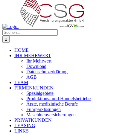
Inhalt
springen
Suche
nach:
HOME
IHR MEHRWERT
Ihr Mehrwert
Download
Datenschutzerklärung
AGB
TEAM
FIRMENKUNDEN
Spezialgebiete
Produktions- und Handelsbetriebe
Ärzte, medizinische Berufe
Fuhrparklösungen
Maschinenversicherungen
PRIVATKUNDEN
LEASING
LINKS