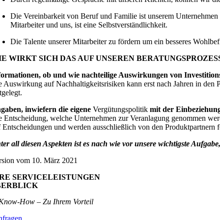
Die Vereinbarkeit von Beruf und Familie ist unserem Unternehmen e
Mitarbeiter und uns, ist eine Selbstverständlichkeit.
Die Talente unserer Mitarbeiter zu fördern um ein besseres Wohlbe
IE WIRKT SICH DAS AUF UNSEREN BERATUNGSPROZESS
formationen, ob und wie nachteilige Auswirkungen von Investitions
e Auswirkung auf Nachhaltigkeitsrisiken kann erst nach Jahren in den 
tgelegt.
gaben, inwiefern die eigene
Vergütungspolitik
mit der Einbeziehung
e Entscheidung, welche Unternehmen zur Veranlagung genommen werden,
f Entscheidungen und werden ausschließlich von den Produktpartnern fe
ter all diesen Aspekten ist es nach wie vor unsere wichtigste Aufgabe
rsion vom 10. März 2021
RE SERVICELEISTUNGEN
BERBLICK
Know-How – Zu Ihrem Vorteil
nfragen