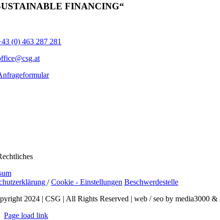
SUSTAINABLE FINANCING“
+43 (0) 463 287 281
office@csg.at
Anfrageformular
Rechtliches
sum
chutzerklärung
/
Cookie - Einstellungen
Beschwerdestelle
pyright 2024 | CSG | All Rights Reserved | web / seo by media3000 & 
Page load link